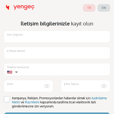
TR
EN
İletişim bilgilerinizle
kayıt olun
İsim Soyisim
e-Posta Adresi
Telefon Numarası
▼
Şifre
Şifre Tekrar
Kampanya, Reklam, Promosyonlardan haberdar olmak için
Aydınlatma
Metni
ve
Rıza Metni
kapsamında tarafıma ticari elektronik ileti
gönderilmesine izin veriyorum.