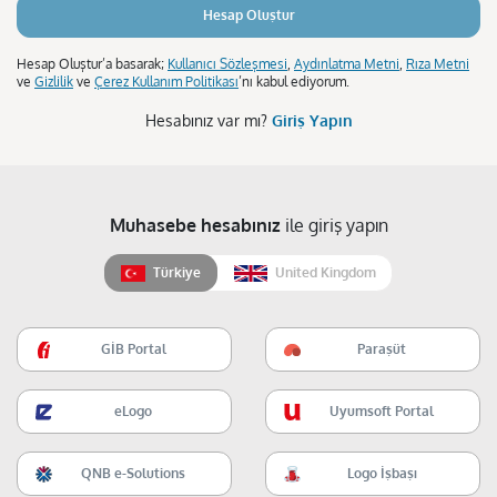
Hesap Oluştur
Hesap Oluştur’a basarak;
Kullanıcı Sözleşmesi
,
Aydınlatma Metni
,
Rıza Metni
ve
Gizlilik
ve
Çerez Kullanım Politikası
’nı kabul ediyorum.
Hesabınız var mı?
Giriş Yapın
Muhasebe hesabınız
ile giriş yapın
Türkiye
United Kingdom
GİB Portal
Paraşüt
eLogo
Uyumsoft Portal
QNB e-Solutions
Logo İşbaşı