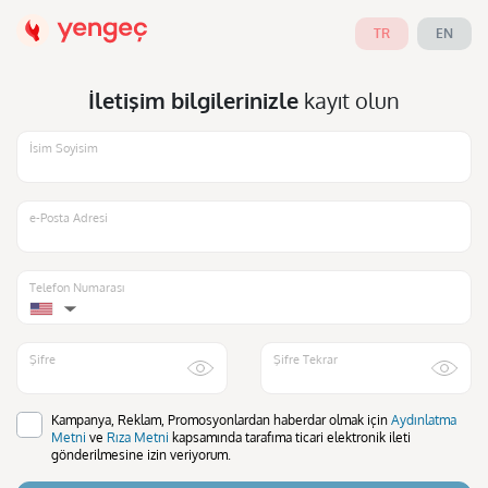
TR
EN
İletişim bilgilerinizle
kayıt olun
İsim Soyisim
e-Posta Adresi
Telefon Numarası
▼
Şifre
Şifre Tekrar
Kampanya, Reklam, Promosyonlardan haberdar olmak için
Aydınlatma
Metni
ve
Rıza Metni
kapsamında tarafıma ticari elektronik ileti
gönderilmesine izin veriyorum.