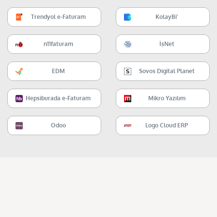
Trendyol e-Faturam
KolayBi'
n11faturam
İşNet
EDM
Sovos Digital Planet
Hepsiburada e-Faturam
Mikro Yazılım
Odoo
Logo Cloud ERP
Odoo