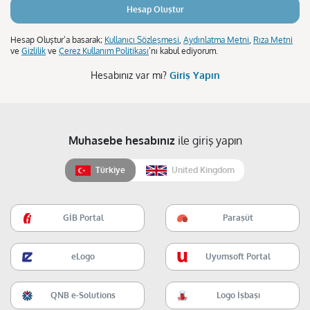
Hesap Oluştur
Hesap Oluştur’a basarak;
Kullanıcı Sözleşmesi
,
Aydınlatma Metni
,
Rıza Metni
ve
Gizlilik
ve
Çerez Kullanım Politikası
’nı kabul ediyorum.
Hesabınız var mı?
Giriş Yapın
Muhasebe hesabınız
ile giriş yapın
Türkiye
United Kingdom
GİB Portal
Paraşüt
eLogo
Uyumsoft Portal
QNB e-Solutions
Logo İşbaşı